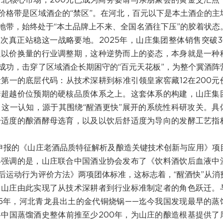
北核心市场，200元已成为商务宴请与亲朋聚会的黄金交汇点
价格带是区域酒企的“禁区”。在河北，百元以下是本土酒企的主
部地带，始终处于“本土品牌上不来、全国名酒往下压”的胶着状态
次真正站稳这一战略要地。2025年，山庄集团整体销售突破3
迫以价换量的行业调整期，这种逆势而上的姿态，本身就是一种
成功，击穿了区域酒企长期困守的“百元天花板”，为整个冀酒阵
第一的底层代码：从技术深耕到标准引领皇家窖藏12在200元
套超越价位预期的硬核品质体系之上。这套体系的构建，山庄集
这一认知，源于其围绕“醒酒更快”展开的系统性科研攻关。具
舒适度的酿酒酵母选育，以及以饮后舒适度为导向的发酵工艺指
团申报的《山庄老酒品质特征解析及酿造关键技术创新与应用》项
得强调的是，山庄联合中国酒业协会发布了《饮料酒饮后血液中
后运动行为评价方法》两项团体标准，这标志着，“醒酒快”从消
，山庄由此实现了从技术深耕者到行业标准制定者的角色跃迁。
75年，河北青龙县出土的金代铜烧锅——迄今我国发现最早的蒸
中国蒸馏酒史整体前推至少200年，为山庄的酿造根基提供了