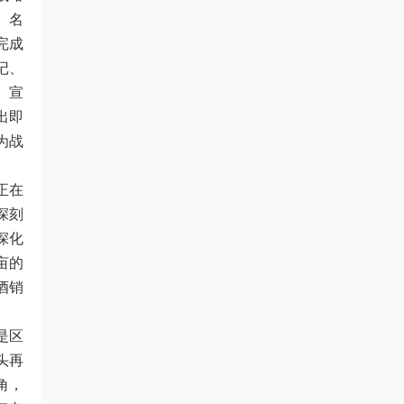
、名
完成
记、
、宣
出即
为战
正在
深刻
深化
亩的
酒销
是区
头再
角，