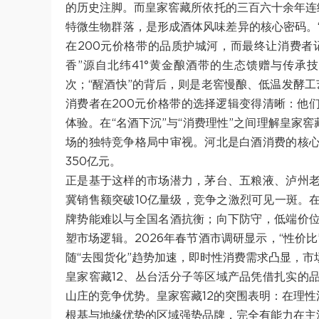
的历史注脚。而皇家窖藏所依托的三百六十余年连
特微生物群落，是形成酒体风味差异的核心密码。“
在200元价格带的品质护城河，而最终让消费者记
香”源自北纬41°黄金酿酒带的生态馈赠与传
次；“醒酒快”的背后，则是老窖慢酿、低温发酵工
消费者在200元价格带的选择逻辑变得清晰：他
体验。在“名酒下沉”与“消费理性”之间理解皇家窖
场的独特竞争格局中审视。河北是白酒消费的核
350亿元。
正是基于这样的市场潜力，茅台、五粮液、泸州
冀销售额突破10亿量级，竞争之激烈可见一斑。
牌势能难以与全国名酒抗衡；向下防守，低端价
塑市场逻辑。2026年春节酒市调研显示，“性价
随“去囤货化”趋势加速，即时性消费需求凸显，
皇家窖藏12、丛台活分子等区域产品凭借扎实的
山庄的竞争优势。皇家窖藏12的突围表明：在理性
根基与地缘优势的区域强势品牌，完全有能力在主流