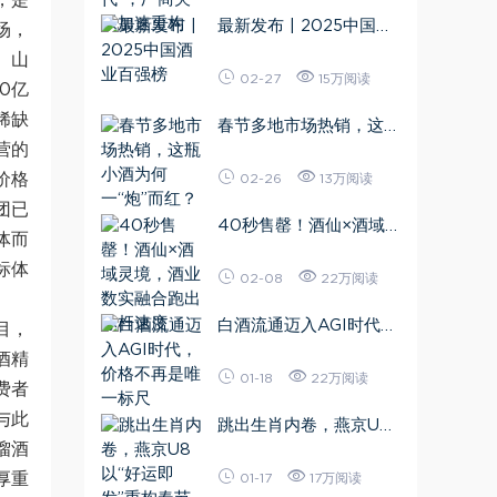
，是
最新发布 | 2025中国酒
场，
业百强榜
。山
02-27
15万阅读
0亿
稀缺
春节多地市场热销，这瓶
营的
小酒为何一“炮”而红？
价格
02-26
13万阅读
团已
40秒售罄！酒仙×酒域
体而
灵境，酒业数实融合跑出
标体
标杆速度
02-08
22万阅读
白酒流通迈入AGI时代，
目，
价格不再是唯一标尺
酒精
01-18
22万阅读
费者
与此
跳出生肖内卷，燕京U8
馏酒
以“好运即发”重构春节营
销新范式
厚重
01-17
17万阅读