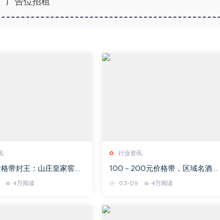
广告位招租
讯
行业资讯
价格带封王：山庄皇家窖藏
100－200元价格带，区域名酒
击穿冀酒“百元天花板”？
的“生死命脉”
4万阅读
03-09
4万阅读