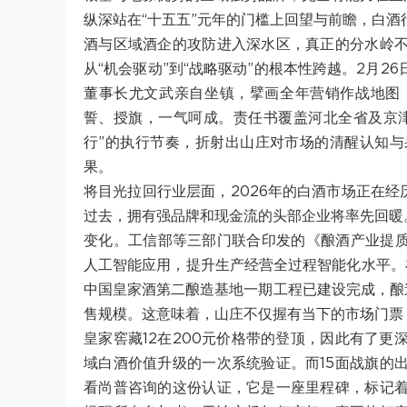
纵深站在“十五五”元年的门槛上回望与前瞻，白
酒与区域酒企的攻防进入深水区，真正的分水岭
从“机会驱动”到“战略驱动”的根本性跨越。2月
董事长尤文武亲自坐镇，擘画全年营销作战地图
誓、授旗，一气呵成。责任书覆盖河北全省及京
行”的执行节奏，折射出山庄对市场的清醒认知
果。
将目光拉回行业层面，2026年的白酒市场正在经
过去，拥有强品牌和现金流的头部企业将率先回暖
变化。工信部等三部门联合印发的《酿酒产业提质升
人工智能应用，提升生产经营全过程智能化水平。在
中国皇家酒第二酿造基地一期工程已建设完成，酿
售规模。这意味着，山庄不仅握有当下的市场门票
皇家窖藏12在200元价格带的登顶，因此有了
域白酒价值升级的一次系统验证。而15面战旗的
看尚普咨询的这份认证，它是一座里程碑，标记