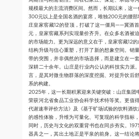
周期性与刚需韧性。而在石家庄、保定、承德等河
规模最大的主流消费区间。然而，长期以来，这一
300元以上是全国名酒的宴席，唯独200元的腰
庄皇家窖藏12的登顶，打破了这一僵局——冀酒首
元，皇家窖藏系列实现量价齐升。在众多名酒被
的市场能力。更为深远的意义在于，皇家窖藏12的
结构升级与信心重塑，打开了新的想象空间。销量
带的突围，并非偶然的市场选择，而是建立在一
深耕二十余年。山庄是行业内公认的科技实力派。
言，是其对微生物群落的深度挖掘、对提升饮后
系的构建。
2025年，这一长期积累迎来关键突破：山庄集
荣获河北省食品工业协会科学技术特等奖。更值
代谢速率评价方法》及《基于旷场试验的饮料酒饮
的感性体验，升维为可量化、可复现的科学指标
同时，历史与文化的双重背书也在同步夯实。19
器具之一，其出土地正是平泉的前身。这一结论将