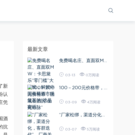
最新文章
免费喝名庄、直面双M
W：卡思黛乐“零门槛”大
师班，解锁中国葡萄酒市
03-13
0万阅读
场复苏的“选品密码”
了新
100－200元价格带，区
份认
域名酒的“生死命脉”
庄凭
03-09
4万阅读
“厂家松绑，渠道分化，
国酒
客群迭代”，厂商关系加
的抗
速重构
03-07
5万阅读