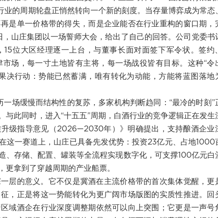
酒行业的周期轮盘正悄然转向一个新的刻度。当存量博弈成为常态
不再是单一价格带的得失，而是企业能否在行业重构的窗口期，
26日，山庄集团以一场誓师大会，给出了自己的回答。公司党委书
，15位大区经理逐一上台，与董事长面对面签下军令状。签约
津市场，每一寸土地皆有主将，每一场战役皆有目标。这种“令
与果决行动：势能已然蓄满，唯有转化为动能，方能将蓝图落地
历一场缓慢而结构性的复苏，多家机构判断趋同：“最冷的时刻”
。与此同时，进入“十五五”周期，白酒行业的竞争逻辑正在发生
级指导意见（2026—2030年）》明确提出，支持酿酒企业
这一赛道上，山庄已具备先发优势：投资23亿元、占地1000
造、存储、配置、罐装等全流程实现数字化，可支撑100亿元白
，更拿到了穿越周期的产业船票。
更深一层的意义。它不仅是冀酒在主流价格带的首次集体觉醒，更
出征，正是将这一势能转化为更广阔市场版图的实质性推进。回
着区域酒企在行业深度调整期依然可以向上突围；它更是一声号