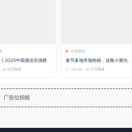
讯
行业资讯
 | 2025中国酒业百强榜
春节多地市场热销，这瓶小酒为何
一“炮”而红？
15万阅读
02-26
13万阅读
广告位招租