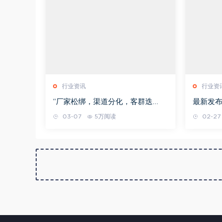
行业资讯
行业资
“厂家松绑，渠道分化，客群迭
最新发布
代”，厂商关系加速重构
03-07
5万阅读
02-27