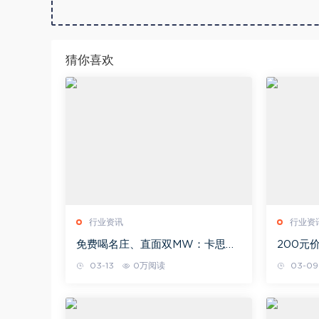
猜你喜欢
行业资讯
行业资
免费喝名庄、直面双MW：卡思黛
200元
乐“零门槛”大师班，解锁中国葡萄
12如何
03-13
0万阅读
03-09
酒市场复苏的“选品密码”