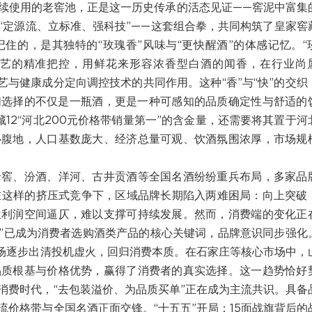
续使用的老窖池，正是这一历史传承的活态见证——窖泥中富集
定源流、立标准、强科技”——这套组合拳，共同构筑了皇家窖藏
住的，是其独特的“玫瑰香”风味与“更快醒酒”的体感记忆。“
承技艺的精准把控，用鲜花来形容浓香型白酒的闻香，在行业尚
艺与健康成分定向调控技术的共同作用。这种“香”与“快”的交织
们选择的不仅是一瓶酒，更是一种可感知的品质确定性与舒适的
藏12“河北200元价格带销量第一”的含金量，还需要将其置于河
心腹地，人口基数庞大、经济总量可观、饮酒氛围浓厚，市场规
老窖、汾酒、洋河、古井贡酒等全国名酒纷纷重兵布局，多家品
在这样的挤压式竞争下，区域品牌长期陷入两难困局：向上突破
位利润空间逼仄，难以支撑可持续发展。然而，消费端的变化正
比”已成为消费者选购酒类产品的核心关键词，品牌意识同步强化
市场逐步出清投机虚火，回归消费本质。在石家庄等核心市场中，
品质根基与价格优势，赢得了消费者的真实选择。这一趋势恰好
消费时代，“去包装溢价、为品质买单”正在成为主流共识。具备
价格带与全国名酒正面交锋。“十五五”开局：15面战旗背后的