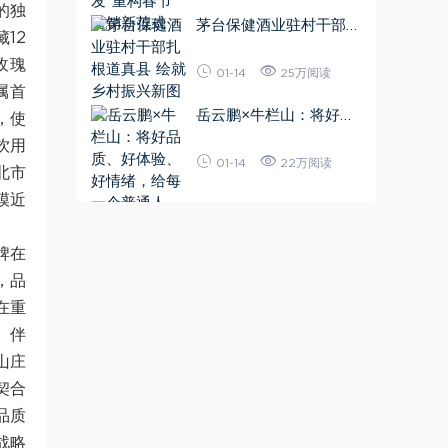
的独
茅台保健酒业驻村干部扎
12
根道真县 绘就乡村振兴
玫瑰
新图景
01-14
25万阅读
属首
岳云鹏×牛栏山：将好品
，使
质、好体验、好情绪，给
饮用
每一个普通人
01-14
22万阅读
北市
模近
牌在
，品
在重
。伴
山庄
契合
品质
战略