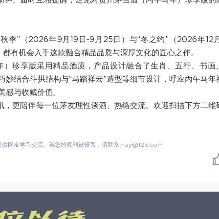
好闹钟、届时互相提醒，足见对贵州茅台酒（丙午马年）珍享版的
”（2026年9月19日-9月25日）与“冬之约”（2026年12月
段，都有机会入手这款融合精品品质与深厚文化的匠心之作。
丙午马年）珍享版采用精品酒质，产品设计融合了生肖、五行、书画
巧妙结合斗拱结构与“马踏祥云”造型等细节设计，呼应丙午马年
美感与收藏价值。
资讯，更陪伴每一位茅友理性谈酒、热络交流。欢迎扫描下方二维
网友学习交流。若您的权利被侵害，请联系may@126.com