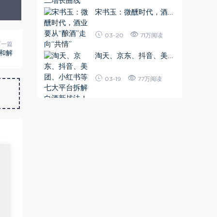
宋书玉：微醺时代，酒业
要从“酿酒”走向“共情”
03-20
71万阅读
下一篇
和解
淘天、京东、抖音、美
团、小红书等七大平台拆
解白酒新战法！2026中
03-19
77万阅读
国酒业全域营销观察报告
出炉