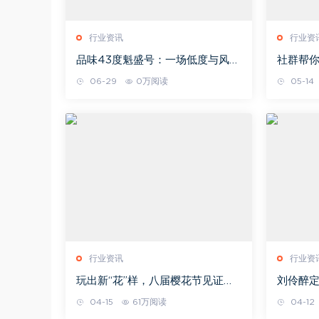
行业资讯
行业资
品味43度魁盛号：一场低度与风味
社群帮
的和解
放即将
06-29
0万阅读
05-14
行业资讯
行业资
玩出新“花”样，八届樱花节见证金
刘伶醉定
徽酒品牌IP的进化之路
势强赋
04-15
61万阅读
04-12