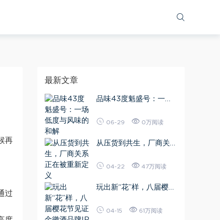
最新文章
品味43度魁盛号：一场
低度与风味的和解
06-29
0万阅读
候再
从压货到共生，厂商关系
正在被重新定义
04-22
47万阅读
玩出新“花”样，八届樱花
通过
节见证金徽酒品牌IP的
进化之路
04-15
61万阅读