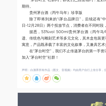
“茅台时空”社群内，群友们已自发相约：定
期待。
贵州茅台酒（丙午马年）珍享版
除了即将到来的“i茅台品牌日”，后续还有“中秋季
日-12月28日）两个投放节点，消费者在不同时
据悉，53%vol 500ml贵州茅台酒（
遗、传统色与雕刻艺术等多元文化，其木盒包装更
寓意，产品既承载了丰富的文化叙事，又兼具艺术
在“茅台时空”，我们不止传递茅台的第一手
加入“茅台时空”社群！
声明：白酒界所有作品（图文、音视频）均由用户自行上传分享，仅供