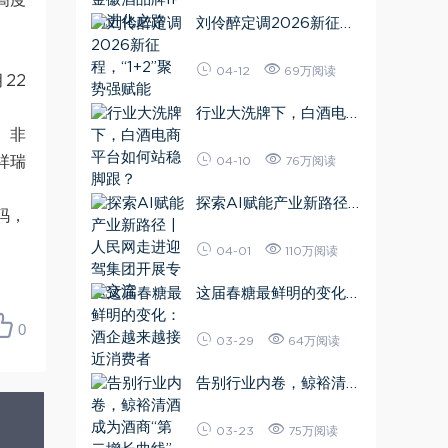
高度
刘伶醉定调2026新征
程，“1+2”聚势强赋能
04-12
69万阅读
22
行业大洗牌下，白酒电商
、非
平台如何站稳脚跟？
祥瑞
04-10
76万阅读
探索AI赋能产业新路径 |
码，
人民网走进迎驾集团开展
专题交流
04-01
110万阅读
这届春糖最鲜明的变化：
酒企越来越接近消费者
0
03-29
64万阅读
告别行业内卷，鲸裕清酒
成为酒商“第二增长曲线”
03-23
75万阅读