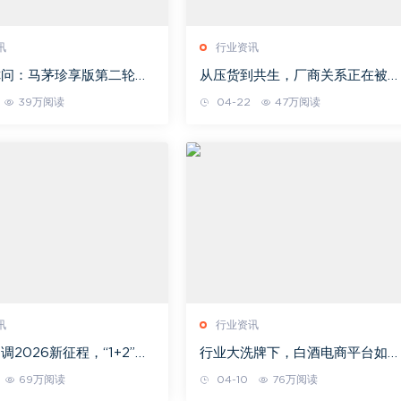
讯
行业资讯
你问：马茅珍享版第二轮投
从压货到共生，厂商关系正在被重
开启
新定义
39万阅读
04-22
47万阅读
讯
行业资讯
调2026新征程，“1+2”聚
行业大洗牌下，白酒电商平台如何
能
站稳脚跟？
69万阅读
04-10
76万阅读