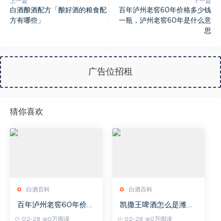
上一篇
下一篇
白酒酿酒配方「酿好酒的粮食配
百年泸州老窖60年价格多少钱
方有哪些」
一瓶，泸州老窖60年是什么意
思
广告位招租
猜你喜欢
白酒百科
白酒百科
百年泸州老窖60年价格
凯撒王啤酒怎么是潍坊
多少钱一瓶，泸州老窖
产的，茂丰号1516白酒
02-28
0万阅读
02-28
0万阅读