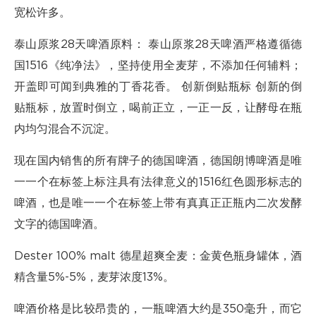
宽松许多。
泰山原浆28天啤酒原料： 泰山原浆28天啤酒严格遵循德
国1516《纯净法》，坚持使用全麦芽，不添加任何辅料；
开盖即可闻到典雅的丁香花香。 创新倒贴瓶标 创新的倒
贴瓶标，放置时倒立，喝前正立，一正一反，让酵母在瓶
内均匀混合不沉淀。
现在国内销售的所有牌子的德国啤酒，德国朗博啤酒是唯
一一个在标签上标注具有法律意义的1516红色圆形标志的
啤酒，也是唯一一个在标签上带有真真正正瓶内二次发酵
文字的德国啤酒。
Dester 100% malt 德星超爽全麦：金黄色瓶身罐体，酒
精含量5%-5%，麦芽浓度13%。
啤酒价格是比较昂贵的，一瓶啤酒大约是350毫升，而它