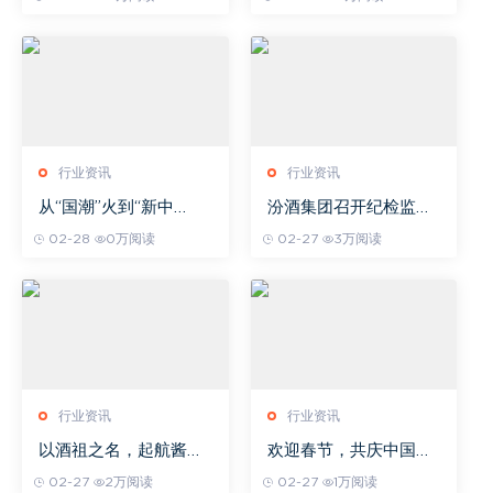
60年是什么意思
价格42度多少钱一箱
行业资讯
行业资讯
从“国潮”火到“新中
汾酒集团召开纪检监察
式”热，酒类创新是迎合
系统监督检查业务培训
02-28
0万阅读
02-27
3万阅读
还是引导？
会
行业资讯
行业资讯
以酒祖之名，起航酱香
欢迎春节，共庆中国
之巅——贵州杜康酱香
年！茅台亮相2024南
02-27
2万阅读
02-27
1万阅读
新品专家品评会开幕在
非新春庆祝活动！